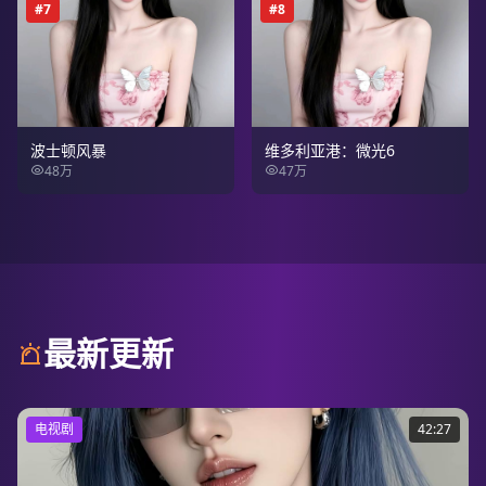
#
7
#
8
波士顿风暴
维多利亚港：微光6
48万
47万
最新更新
电视剧
42:27