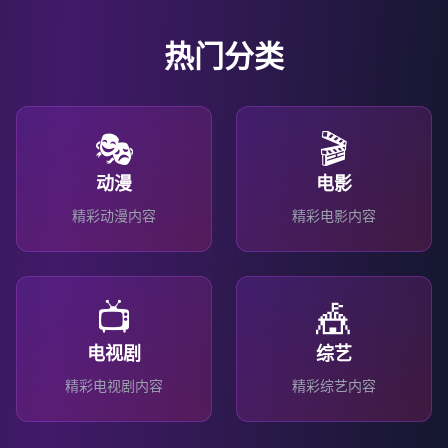
热门分类
🎭
🎬
动漫
电影
精彩
动漫
内容
精彩
电影
内容
📺
🎪
电视剧
综艺
精彩
电视剧
内容
精彩
综艺
内容