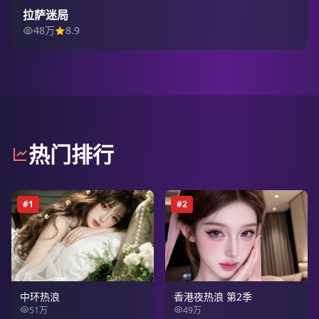
拉萨迷局
48万
8.9
热门排行
#
1
#
2
中环热浪
香港夜热浪 第2季
51万
49万