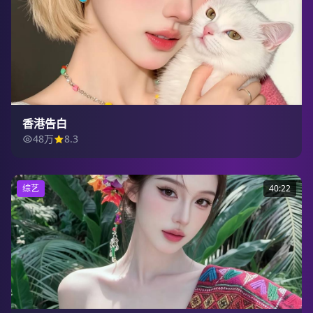
香港告白
48万
8.3
综艺
40:22