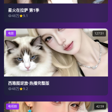
星火在拉萨 第1季
48万
9.1
电影
127:51
西雅图逆旅·热播完整版
48万
9.2
电视剧
42:59