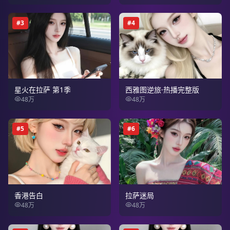
#
3
#
4
星火在拉萨 第1季
西雅图逆旅·热播完整版
48万
48万
#
5
#
6
香港告白
拉萨迷局
48万
48万