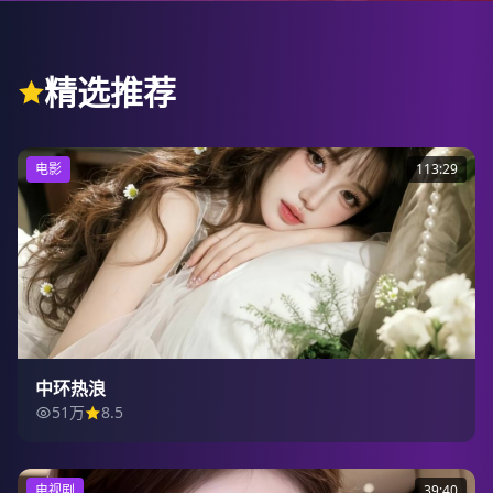
精选推荐
电影
113:29
中环热浪
51万
8.5
电视剧
39:40